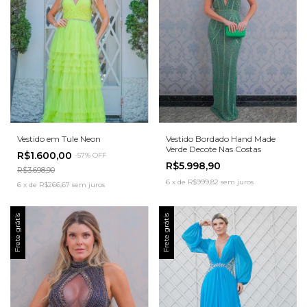
Vestido em Tule Neon
Vestido Bordado Hand Made
Verde Decote Nas Costas
R$1.600,00
-
57
%
OFF
R$5.998,90
R$3.698,90
6
x
de
R$999,82
sem juros
6
x
de
R$266,67
sem juros
Frete grátis
Frete grátis