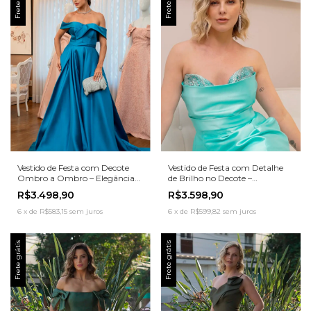
Vestido de Festa com Decote
Vestido de Festa com Detalhe
Ombro a Ombro – Elegância
de Brilho no Decote –
Clássica com Impacto Moderno
Delicadeza e Sofisticação
R$3.498,90
R$3.598,90
6
x
de
R$583,15
sem juros
6
x
de
R$599,82
sem juros
Frete grátis
Frete grátis