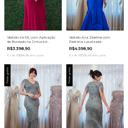
Vestido Iris ML com Aplicação
Vestido Ana Zibeline com
de Bordado na Cintura e
Pedraria Localizada
Ombros
R$3.398,90
R$4.598,90
6
x
de
R$566,48
sem juros
6
x
de
R$766,48
sem juros
Frete grátis
Frete grátis