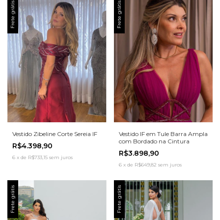
Frete grátis
Frete grátis
Vestido Zibeline Corte Sereia IF
Vestido IF em Tule Barra Ampla
com Bordado na Cintura
R$4.398,90
R$3.898,90
6
x
de
R$733,15
sem juros
6
x
de
R$649,82
sem juros
Frete grátis
Frete grátis