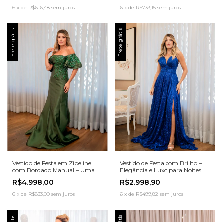
6
x
de
R$616,48
sem juros
6
x
de
R$733,15
sem juros
Frete grátis
Frete grátis
Vestido de Festa em Zibeline
Vestido de Festa com Brilho –
com Bordado Manual – Uma
Elegância e Luxo para Noites
Obra de Arte em Verde
Inesquecíveis
R$4.998,00
R$2.998,90
Elegância
6
x
de
R$833,00
sem juros
6
x
de
R$499,82
sem juros