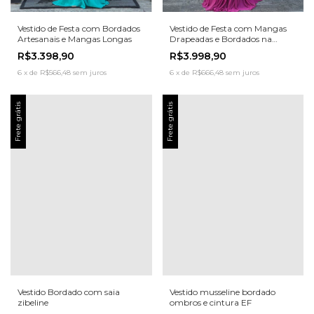
Vestido de Festa com Bordados
Vestido de Festa com Mangas
Artesanais e Mangas Longas
Drapeadas e Bordados na
Cintura
R$3.398,90
R$3.998,90
6
x
de
R$566,48
sem juros
6
x
de
R$666,48
sem juros
Frete grátis
Frete grátis
Vestido Bordado com saia
Vestido musseline bordado
zibeline
ombros e cintura EF