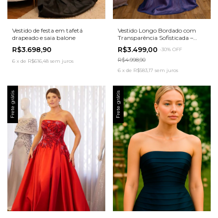
Vestido Longo Bordado com
Vestido de festa em tafetá
Transparência Sofisticada –
drapeado e saia balone
Modernidade com Elegância
R$3.499,00
R$3.698,90
-
30
%
OFF
R$4.998,90
6
x
de
R$616,48
sem juros
6
x
de
R$583,17
sem juros
Frete grátis
Frete grátis