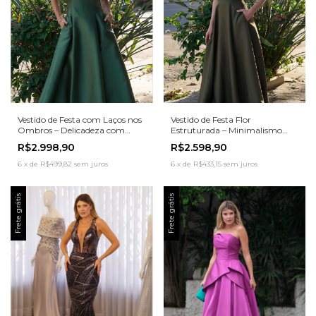
Vestido de Festa com Laços nos
Vestido de Festa Flor
Ombros – Delicadeza com
Estruturada – Minimalismo
Toque Romântico
com Personalidade
R$2.998,90
R$2.598,90
6
x
de
R$499,82
sem juros
6
x
de
R$433,15
sem juros
Frete grátis
Frete grátis