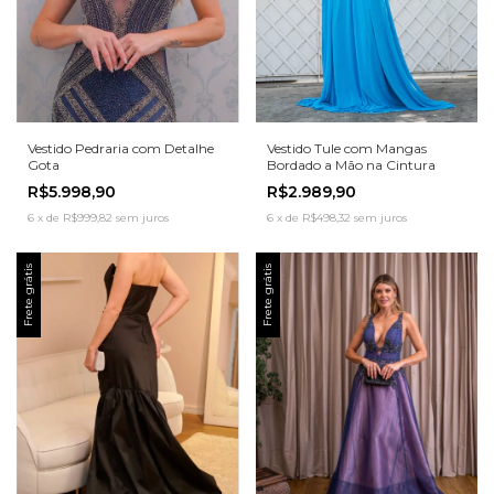
Vestido Pedraria com Detalhe
Vestido Tule com Mangas
Gota
Bordado a Mão na Cintura
R$5.998,90
R$2.989,90
6
x
de
R$999,82
sem juros
6
x
de
R$498,32
sem juros
Frete grátis
Frete grátis