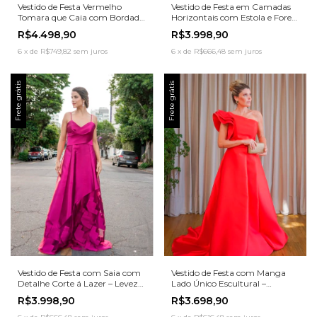
Vestido de Festa Vermelho
Vestido de Festa em Camadas
Tomara que Caia com Bordado
Horizontais com Estola e Fores
á mão – Elegância com
Removíveis – Elegância
R$4.498,90
R$3.998,90
Impacto
Atemporal com Design
Contemporâneo
6
x
de
R$749,82
sem juros
6
x
de
R$666,48
sem juros
Frete grátis
Frete grátis
Vestido de Festa com Saia com
Vestido de Festa com Manga
Detalhe Corte á Lazer – Leveza
Lado Único Escultural –
e Movimento com Toque
Imponência Moderna com
R$3.998,90
R$3.698,90
Moderno
Elegância Atemporal