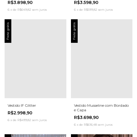
R$3.898,90
R$3.598,90
6
x
de
R$649,82
sem juros
6
x
de
R$599,82
sem juros
Frete grátis
Frete grátis
Vestido IF Glitter
Vestido Musseline com Bordado
e Capa
R$2.998,90
R$3.698,90
6
x
de
R$499,82
sem juros
6
x
de
R$616,48
sem juros