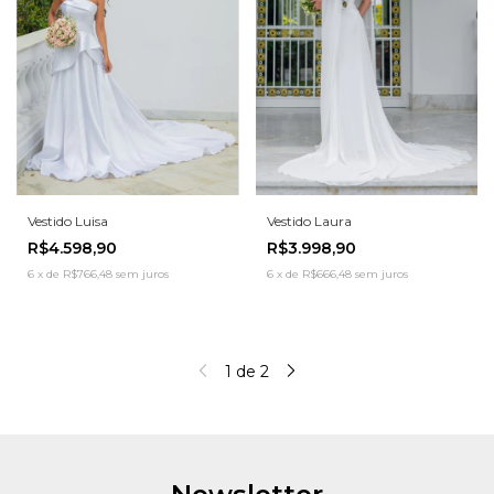
Vestido Luisa
Vestido Laura
R$4.598,90
R$3.998,90
6
x
de
R$766,48
sem juros
6
x
de
R$666,48
sem juros
1
de
2