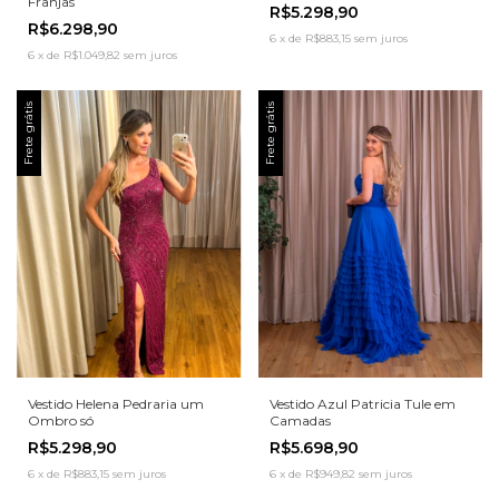
Franjas
R$5.298,90
R$6.298,90
6
x
de
R$883,15
sem juros
6
x
de
R$1.049,82
sem juros
Frete grátis
Frete grátis
Vestido Helena Pedraria um
Vestido Azul Patricia Tule em
Ombro só
Camadas
R$5.298,90
R$5.698,90
6
x
de
R$883,15
sem juros
6
x
de
R$949,82
sem juros