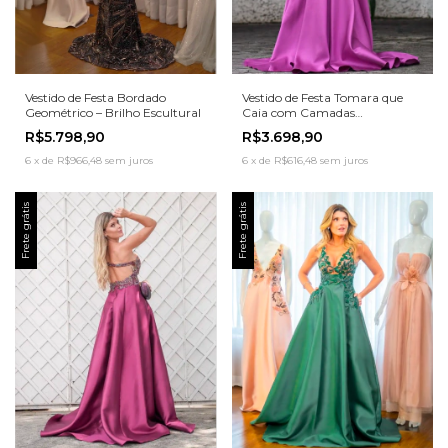
Vestido de Festa Bordado
Vestido de Festa Tomara que
Geométrico – Brilho Escultural
Caia com Camadas
Assimétricas – Escultura em
R$5.798,90
R$3.698,90
Movimento
6
x
de
R$966,48
sem juros
6
x
de
R$616,48
sem juros
Frete grátis
Frete grátis