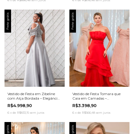
6
x
de
R$666,48
sem juros
6
x
de
R$616,48
sem juros
Frete grátis
Frete grátis
Vestido de Festa em Zibeline
Vestido de Festa Tomara que
com Alça Bordada – Elegância
Caia em Camadas –
Escultural com Detalhes
Sofisticação Atemporal com
R$4.998,90
R$3.398,90
Luxuosos
Toque Fashion
6
x
de
R$833,15
sem juros
6
x
de
R$566,48
sem juros
Frete grátis
Frete grátis