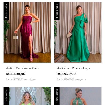
Frete grátis
Frete grátis
Vestido Camila em Paete
Vestido em Zibeline Laço
R$4.498,90
R$2.949,90
6
x
de
R$749,82
sem juros
6
x
de
R$491,65
sem juros
Frete grátis
Frete grátis