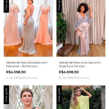
Frete grátis
Frete grátis
Vestido de Festa Bordado com
Vestido de Festa Arte Sacra em
Pedrarias – Brilhe com
Rose/Azul Tie-Dye
Sofisticação e Elegância
R$4.598,90
R$4.698,90
6
x
de
R$766,48
sem juros
6
x
de
R$783,15
sem juros
Frete grátis
Frete grátis