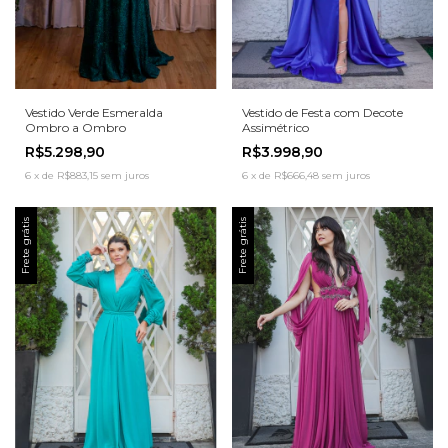
Vestido Verde Esmeralda
Vestido de Festa com Decote
Ombro a Ombro
Assimétrico
R$5.298,90
R$3.998,90
6
x
de
R$883,15
sem juros
6
x
de
R$666,48
sem juros
Frete grátis
Frete grátis