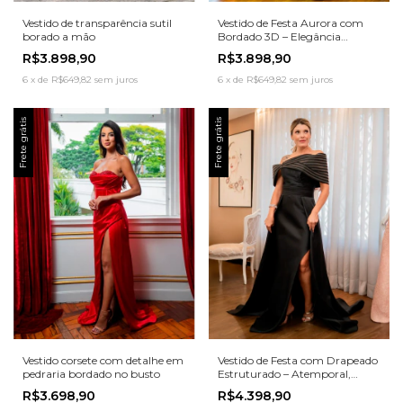
Vestido de transparência sutil
Vestido de Festa Aurora com
borado a mão
Bordado 3D – Elegância
Atemporal para Momentos
R$3.898,90
R$3.898,90
Memoráveis
6
x
de
R$649,82
sem juros
6
x
de
R$649,82
sem juros
Frete grátis
Frete grátis
Vestido corsete com detalhe em
Vestido de Festa com Drapeado
pedraria bordado no busto
Estruturado – Atemporal,
Sofisticado e Poderoso
R$3.698,90
R$4.398,90