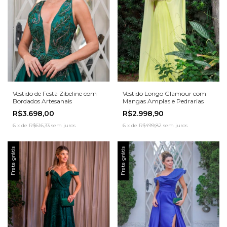
Vestido Longo Glamour com
Vestido de Festa Zibeline com
Mangas Amplas e Pedrarias
Bordados Artesanais
R$2.998,90
R$3.698,00
6
x
de
R$499,82
sem juros
6
x
de
R$616,33
sem juros
Frete grátis
Frete grátis