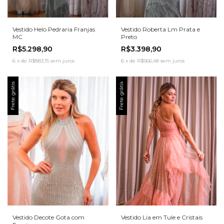
Vestido Helo Pedraria Franjas
Vestido Roberta Lm Prata e
MC
Preto
R$5.298,90
R$3.398,90
6
x
de
R$883,15
sem juros
6
x
de
R$566,48
sem juros
Frete grátis
Frete grátis
Vestido Decote Gota com
Vestido Lia em Tule e Cristais