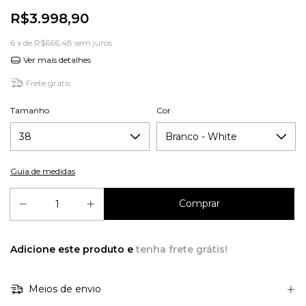
R$3.998,90
6
x de
R$666,48
sem juros
Ver mais detalhes
Frete grátis
Tamanho
Cor
Guia de medidas
Adicione este produto e
tenha frete grátis!
Meios de envio