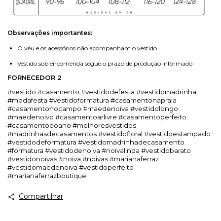
Observações importantes:
O véu e os acessórios não acompanham o vestido
Vestido sob encomenda segue o prazo de produção informado
FORNECEDOR 2
#vestido #casamento #vestidodefesta #vestidomadrinha
#modafesta #vestidoformatura #casamentonapraia
#casamentonocampo #maedenoiva #vestidolongo
#maedenoivo #casamentoarlivre #casamentoperfeito
#casamentodoano #melhoresvestidos
#madrinhasdecasamentos #vestidofloral #vestidoestampado
#vestidodeformatura #vestidomadrinhadecasamento
#formatura #vestidodenoiva #noivalinda #vestidobarato
#vestidonoivas #noiva #noivas #marianaferraz
#vestidomaedenoiva #vestidoperfeito
#marianaferrazboutique
Compartilhar