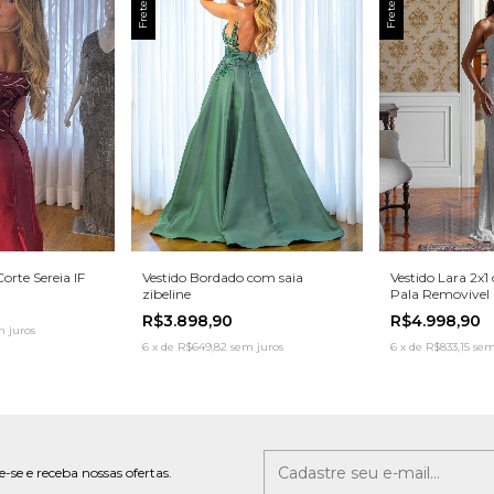
Corte Sereia IF
Vestido Bordado com saia
Vestido Lara 2x1
zibeline
Pala Removivel
R$3.898,90
R$4.998,90
 juros
6
x
de
R$649,82
sem juros
6
x
de
R$833,15
sem
-se e receba nossas ofertas.