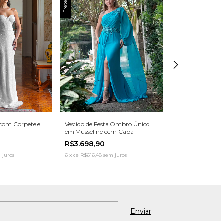
 com Corpete e
Vestido de Festa Ombro Único
Vestido IF Glitte
em Musseline com Capa
R$2.998,90
R$3.698,90
6
x
de
R$499,82
se
 juros
6
x
de
R$616,48
sem juros