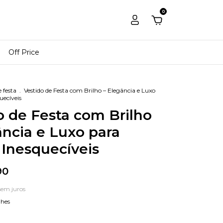
0
Off Price
e festa
.
Vestido de Festa com Brilho – Elegância e Luxo
uecíveis
o de Festa com Brilho
ância e Luxo para
 Inesquecíveis
90
sem juros
lhes