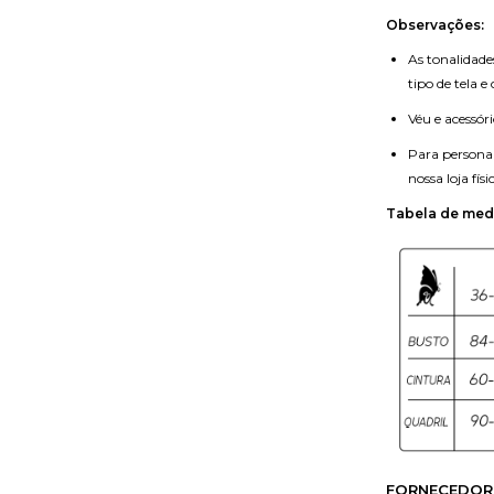
Observações:
As tonalidade
tipo de tela e
Véu e acessó
Para personal
nossa loja físi
Tabela de med
FORNECEDOR 