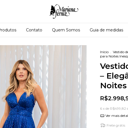
Produtos
Contato
Quem Somos
Guia de medidas
Início
.
Vestido d
para Noites Inesq
Vestid
– Eleg
Noites
R$2.998,
6
x de
R$499,82
Ver mais deta
Frete grátis