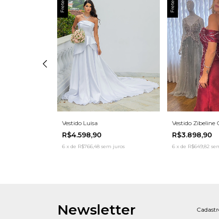
rnanda
Vestido Luisa
Vestido Zibeline 
R$4.598,90
R$3.898,90
juros
6
x
de
R$766,48
sem juros
6
x
de
R$649,82
sem
Newsletter
Cadastre