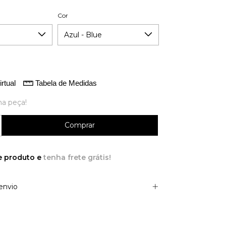
Cor
rtual
Tabela de Medidas
ma peça!
e produto e
tenha frete grátis!
envio