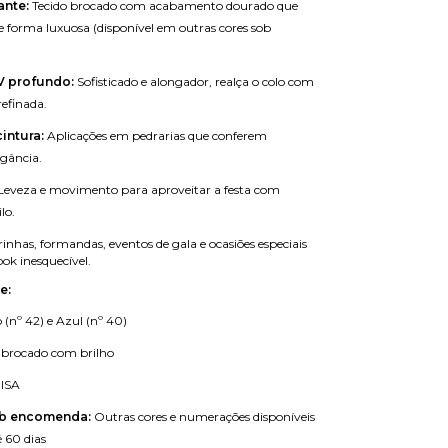
ante:
Tecido brocado com acabamento dourado que
 de forma luxuosa (disponível em outras cores sob
V profundo:
Sofisticado e alongador, realça o colo com
refinada.
intura:
Aplicações em pedrarias que conferem
gância.
Leveza e movimento para aproveitar a festa com
lo.
nhas, formandas, eventos de gala e ocasiões especiais
k inesquecível.
e:
(nº 42) e Azul (nº 40)
 brocado com brilho
ISA
b encomenda:
Outras cores e numerações disponíveis
é 60 dias