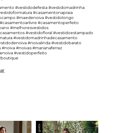
amento #vestidodefesta #vestidomadrinha
estidoformatura #casamentonapraia
campo #maedenoiva #vestidolongo
#casamentoarlivre #casamentoperfeito
ano #melhoresvestidos
asamentos #vestidofloral #vestidoestampado
rmatura #vestidomadrinhadecasamento
estidodenoiva #noivalinda #vestidobarato
 #noiva #noivas #marianaferraz
noiva #vestidoperfeito
zboutique
ar
Frete grátis
Frete grátis