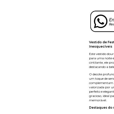
Vestido de Fes
Inesquecíveis
Este vestido dour
para uma noite e
cintilante, ele p
destacando a bel
O decote profund
um toque de sens
complementam o 
valorizada por u
perfeito e elega
gracioso, ideal p
memorável.
Destaques do 