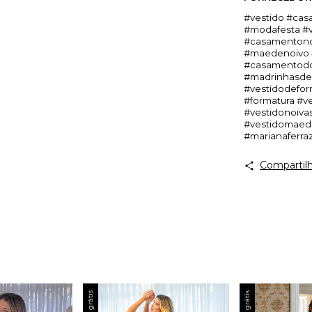
#vestido #cas
#modafesta #v
#casamentono
#maedenoivo 
#casamentodo
#madrinhasdec
#vestidodefo
#formatura #v
#vestidonoivas
#vestidomaede
#marianaferra
Compartilh
Frete grátis
Frete grátis