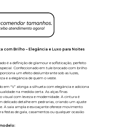
ta com Brilho – Elegância e Luxo para Noites
ado é a definição de glamour e sofisticação, perfeito
special. Confeccionado em tule brocado com brilho
roporciona um efeito deslumbrante sob as luzes,
eza e a elegância de quem o veste.
o em “V” alonga a silhueta com elegância e adiciona
ualidade na medida certa. As alças finas
visual com leveza e modernidade. A cintura é
m delicado detalhe em pedrarias, criando um ajuste
nte. A saia ampla e esvoaçante oferece movimento
ara festas de gala, casamentos ou qualquer ocasião
modelo: