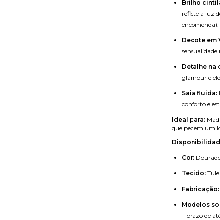
Brilho cintil
reflete a luz
encomenda).
Decote em 
sensualidade 
Detalhe na c
glamour e ele
Saia fluida:
conforto e esti
Ideal para:
Madri
que pedem um loo
Disponibilidad
Cor:
Dourado 
Tecido:
Tule
Fabricação:
Modelos so
– prazo de at