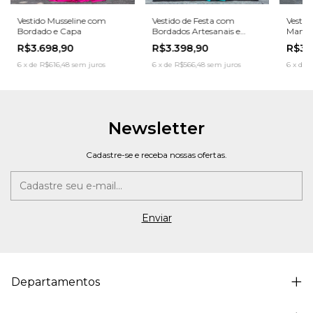
Vestido Musseline com
Vestido de Festa com
Vestid
Bordado e Capa
Bordados Artesanais e
Manga
Mangas Longas
Bordad
R$3.698,90
R$3.398,90
R$3.
6
x
de
R$616,48
sem juros
6
x
de
R$566,48
sem juros
6
x
de
R
Newsletter
Cadastre-se e receba nossas ofertas.
Departamentos