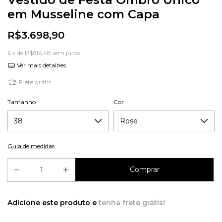
em Musseline com Capa
R$3.698,90
6
x de
R$616,48
sem juros
Ver mais detalhes
Frete grátis
Tamanho
Cor
Guia de medidas
Adicione este produto e
tenha frete grátis!