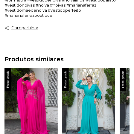
#formatura #vestidodenoiva #noivalinda #vestidobarato
#vestidonoivas #noiva #noivas #marianaferraz
#vestidomaedenoiva #vestidoperfeito
#marianaferrazboutique
Compartilhar
Produtos similares
Frete grátis
Frete grátis
Frete grátis