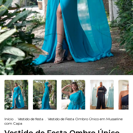
Início
.
Vestido de festa
.
Vestido de Festa Ombro Único em Musseline
com Capa
Vestido de Festa Ombro Único