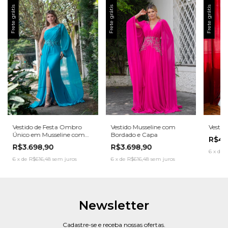
Frete grátis
Frete grátis
Frete grátis
Vestido de Festa Ombro
Vestido Musseline com
Vestid
Único em Musseline com
Bordado e Capa
R$4.
Capa
R$3.698,90
R$3.698,90
6
x
de
R
6
x
de
R$616,48
sem juros
6
x
de
R$616,48
sem juros
Newsletter
Cadastre-se e receba nossas ofertas.