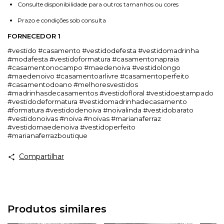
Consulte disponibilidade para outros tamanhos ou cores
Prazo e condições sob consulta
FORNECEDOR 1
#vestido #casamento #vestidodefesta #vestidomadrinha
#modafesta #vestidoformatura #casamentonapraia
#casamentonocampo #maedenoiva #vestidolongo
#maedenoivo #casamentoarlivre #casamentoperfeito
#casamentodoano #melhoresvestidos
#madrinhasdecasamentos #vestidofloral #vestidoestampado
#vestidodeformatura #vestidomadrinhadecasamento
#formatura #vestidodenoiva #noivalinda #vestidobarato
#vestidonoivas #noiva #noivas #marianaferraz
#vestidomaedenoiva #vestidoperfeito
#marianaferrazboutique
Compartilhar
Produtos similares