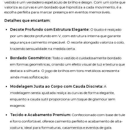
vestido é um verdadeiro espetáculo de brilho e design. Com um corte que
valoriza as curvas e um bordado que hipnotiza a cada movimento, é a
escolha perfeita para marcar presença em eventos memoráveis.
Detalhes que encantam:
Decote Profundo com Estrutura Elegante:
O busto é realçado
por um decote profundo em V, com estrutura interna que garante
segurança e caimento impecável. O recorte alongado valoriza o colo,
trazendo sensualidade na medida certa.
Bordado Geométrico:
Todo o vestido é cuidadosamente bordado
em formas geométricas, criando um efeito visual de luz e textura que
destaca a silhueta. O jogo de brilhos em tons metálicos acrescenta
ainda mais sofisticação.
Modelagem Justa ao Corpo com Cauda Discreta:
A
modelagem sereia ajustada realça as curvas de forma elegante,
enquanto a cauda sutil proporciona um toque de glamour sem
exageros.
Tecido e Acabamento Premium:
Confeccionado com base de tule
e forro confortável, oferece caimento perfeito e acabamento de alta-
costura, ideal para formaturas, casamentos e eventos de gala.