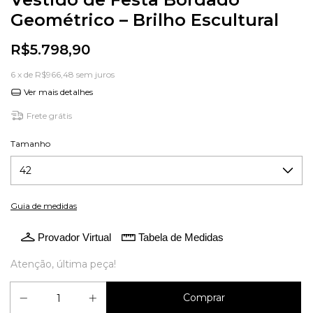
Geométrico – Brilho Escultural
R$5.798,90
6
x de
R$966,48
sem juros
Ver mais detalhes
Frete grátis
Tamanho
Guia de medidas
Provador Virtual
Tabela de Medidas
Atenção, última peça!