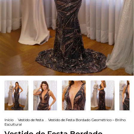
Início
.
Vestido de festa
.
Vestido de Festa Bordado Geométrico – Brilho
Escultural
Vestido de Festa Bordado